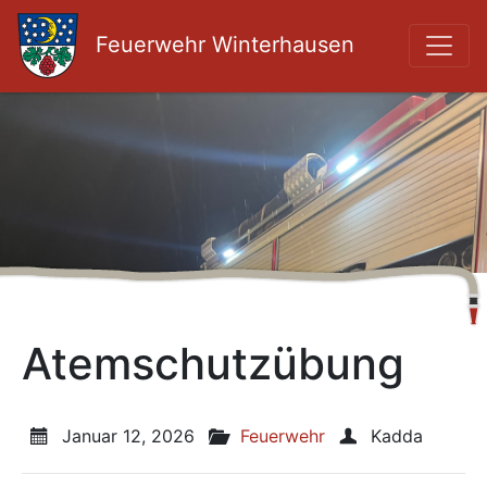
Feuerwehr Winterhausen
Atemschutzübung
Veröffentlicht am:
Januar 12, 2026
Veröffentlicht in den Kategori
Feuerwehr
Veröffentlicht
Kadda