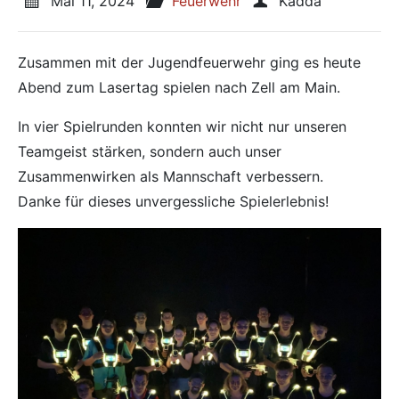
Veröffentlicht am:
Mai 11, 2024
Veröffentlicht in den Kategorien
Feuerwehr
Veröffentlicht von
Kadda
Zusammen mit der Jugendfeuerwehr ging es heute
Abend zum Lasertag spielen nach Zell am Main.
In vier Spielrunden konnten wir nicht nur unseren
Teamgeist stärken, sondern auch unser
Zusammenwirken als Mannschaft verbessern.
Danke für dieses unvergessliche Spielerlebnis!