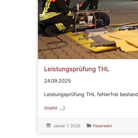
Leistungsprüfung THL
24.09.2025
Leistungsprüfung THL fehlerfrei bestan
(mehr …)
Veröffentlicht am:
Januar 7, 2026
Veröffentlicht in den Kat
Feuerwehr