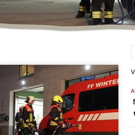
Suc
V
A