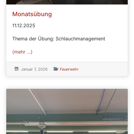
Monatsübung
11.12.2025
Thema der Übung: Schlauchmanagement
(mehr …)
Veröffentlicht am:
Januar 7, 2026
Veröffentlicht in den Kategorien
Feuerwehr