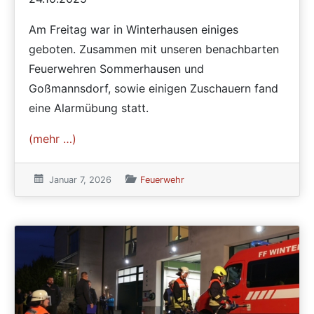
Am Freitag war in Winterhausen einiges
geboten. Zusammen mit unseren benachbarten
Feuerwehren Sommerhausen und
Goßmannsdorf, sowie einigen Zuschauern fand
eine Alarmübung statt.
(mehr …)
Veröffentlicht am:
Januar 7, 2026
Veröffentlicht in den Kategorien
Feuerwehr