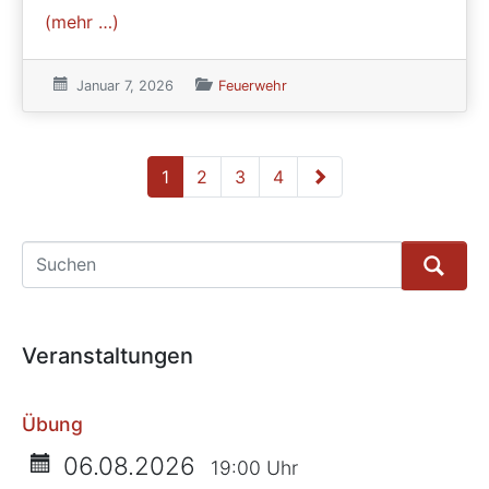
(mehr …)
Veröffentlicht am:
Januar 7, 2026
Veröffentlicht in den Kategorien
Feuerwehr
1
2
3
4
Ältere Beiträge
Suche
Veranstaltungen
Übung
06.08.2026
19:00 Uhr