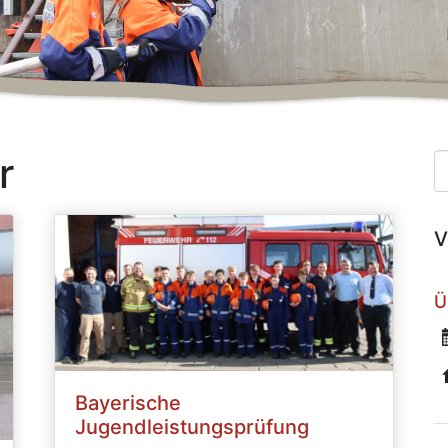
r
Suc
V
Ü
Bayerische
Jugendleistungsprüfung