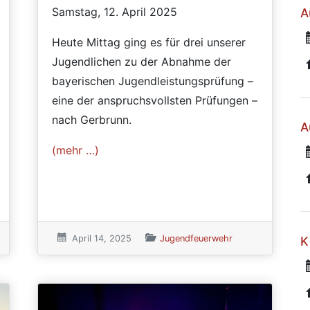
Samstag, 12. April 2025
A
Heute Mittag ging es für drei unserer
Jugendlichen zu der Abnahme der
bayerischen Jugendleistungsprüfung –
eine der anspruchsvollsten Prüfungen –
nach Gerbrunn.
A
(mehr …)
egorien
Veröffentlicht am:
April 14, 2025
Veröffentlicht in den Kategorien
Jugendfeuerwehr
K