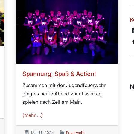
K
Spannung, Spaß & Action!
Zusammen mit der Jugendfeuerwehr
N
ging es heute Abend zum Lasertag
spielen nach Zell am Main.
(mehr …)
Veröffentlicht am:
Mai 11, 2024
Veröffentlicht in den Kategorien
Feuerwehr