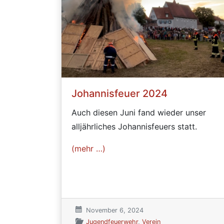
Johannisfeuer 2024
Auch diesen Juni fand wieder unser
alljährliches Johannisfeuers statt.
(mehr …)
Veröffentlicht am:
November 6, 2024
Veröffentlicht in den Kategorien
Jugendfeuerwehr
,
Verein